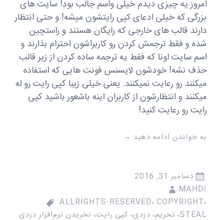
امروز یه چیزی دیدم خیلی واسم جالب بود! سایت های
بزرگی که خیلی ادعای کپی رایتشون میشه! و حتی انتظار
دارند قالب های خارجی که رایگان هستند و راستچین
شده و فقط ترجمش کردن رو کاربراشون احترام بذارند و
اسم سایت اونا که فقط یه ترجمه ساده کردن از زیر قالب
حذف نشه! خودشون لایسنس فونت هایی که استفاده
میکنند رو رعایت نمیکنند. یعنی خیلی زیبا کپی رایت رو له
میکنند و انتظارشون از کاربران اینه باشعور باشید کپی
رایت رو رعایت کنید!
به خواندن ادامه دهید
→
دسامبر 31, 2016
MAHDI
ALLRIGHTS-RESERVED
،
COPYRIGHT
،
STEAL
،
تحریم
،
دزدی
،
کپی رایت
،
نخریدن نرم‌افزار دزدی