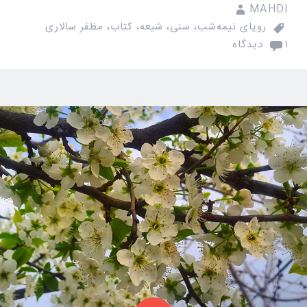
MAHDI
رویای نیمه‌شب
،
سنی
،
شیعه
،
کتاب
،
مظفر سالاری
۱ دیدگاه