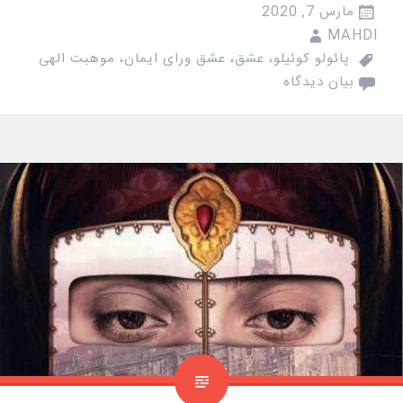
مارس 7, 2020
MAHDI
پائولو کوئیلو
،
عشق
،
عشق ورای ایمان
،
موهبت الهی
بیان دیدگاه