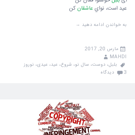
ای
بلبل
خوشنوا فغان کن
عيد است، نواي
عاشقان
كن
به خواندن ادامه دهید
→
مارس 20, 2017
MAHDI
بلبل
،
دوست
،
سال نو
،
شروع
،
عید
،
عیدی
،
نوروز
3 دیدگاه